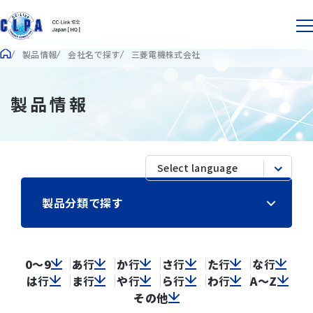
製品情報
会社名で探す
三菱電機株式会社
製品情報
製品分類で探す
0～9
あ
行
か
行
さ
行
た
行
な
行
は
行
ま
行
や
行
ら
行
わ
行
A～Z
その他