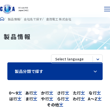
製品情報
会社名で探す
倉茂電工 株式会社
製品情報
製品分類で探す
0～9
あ
行
か
行
さ
行
た
行
な
行
は
行
ま
行
や
行
ら
行
わ
行
A～Z
その他