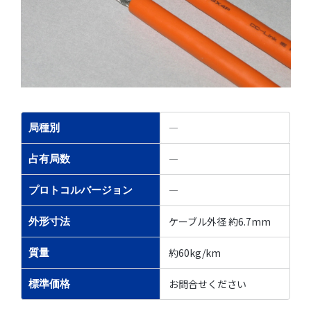
―
局種別
―
占有局数
―
プロトコルバージョン
ケーブル外径 約6.7mm
外形寸法
約60kg/km
質量
お問合せください
標準価格