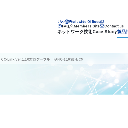
JA
Worldwide Offices
FAQ
Members Site
Contact us
ネットワーク技術
Case Study
製品
 CC-Link Ver.1.10対応ケーブル FANC-110SBH/CM