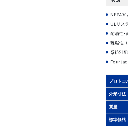
NFPA7
ULリステ
耐油性･耐
難燃性（UL
系統別配
Four jac
プロトコ
外形寸法
質量
標準価格