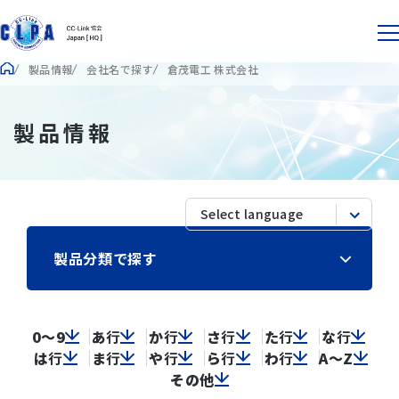
製品情報
会社名で探す
倉茂電工 株式会社
製品情報
製品分類で探す
0～9
あ
行
か
行
さ
行
た
行
な
行
は
行
ま
行
や
行
ら
行
わ
行
A～Z
その他