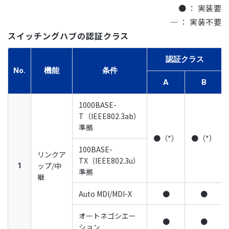
● ： 実装要
─ ： 実装不要
スイッチングハブの認証クラス
認証クラス
No.
機能
条件
A
B
1000BASE-
T（IEEE802.3ab）
準拠
●（*）
●（*）
100BASE-
リンクア
TX（IEEE802.3u）
ップ/中
1
準拠
継
Auto MDI/MDI-X
●
●
オートネゴシエー
●
●
ション