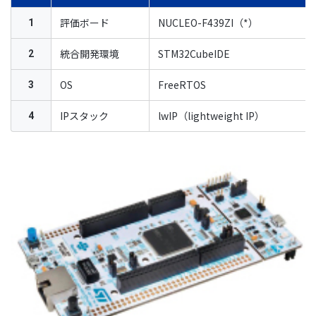
評価ボード
NUCLEO-F439ZI（*）
1
統合開発環境
STM32CubeIDE
2
OS
FreeRTOS
3
IPスタック
lwIP（lightweight IP）
4