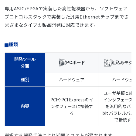
専用ASIC/FPGAで実装した高性能機器から、ソフトウェア
プロトコルスタックで実装した汎用Ethernetチップまでさ
まざまなタイプの製品開発に対応できます。
種類
開発ツール
PCボード
組込みモジ
分類
ハードウェア
ハードウェ
種別
ユーザ基板と組
PCIやPCI Expressのイ
インタフェース
ンタフェースに接続す
を汎用的なバス
内容
る
bit パラレルバ
で接続する
選択する開発手法により期間とコストが異なります。