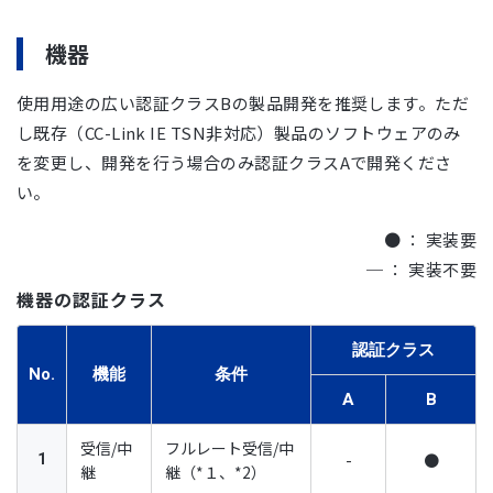
機器
使用用途の広い認証クラスBの製品開発を推奨します。ただ
し既存（CC-Link IE TSN非対応）製品のソフトウェアのみ
を変更し、開発を行う場合のみ認証クラスAで開発くださ
い。
● ： 実装要
─ ： 実装不要
機器の認証クラス
認証クラス
No.
機能
条件
A
B
受信/中
フルレート受信/中
-
●
1
継
継（*１、*2）