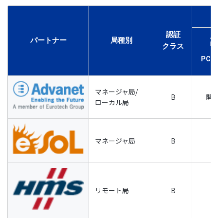
認証
パートナー
局種別
クラス
PC
マネージャ局/
B
開
ローカル局
マネージャ局
B
リモート局
B