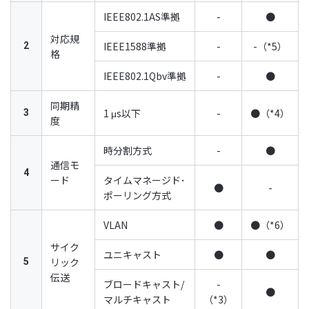
IEEE802.1AS準拠
-
●
対応規
IEEE1588準拠
-
-（*5）
2
格
IEEE802.1Qbv準拠
-
●
同期精
1 μs以下
-
●（*4）
3
度
時分割方式
-
●
通信モ
4
ード
タイムマネージド･
●
-
ポーリング方式
VLAN
●
●（*6）
サイク
ユニキャスト
●
●
リック
5
伝送
ブロードキャスト/
-
●
マルチキャスト
（*3）