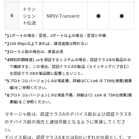
トラン
ジェン
NRSV-Transient
●
●
6
ト伝送
1ポートの場合：受信、2ポート以上の場合：受信と中継
100 Mbps以上であれば、通信速度は問わない
ローカル局の場合は、実装必須
時刻同期精度1 μsを保証するシステムの場合、認証クラスBの製品のみ
で構成する。この場合、認証クラスAの製品（スイッチングハブ含む）
を認証クラスBの製品間に配置しないこと。
プロトコルバージョン1.0は実装要。詳細はCC-Link IE TSN仕様書(概要
編)をご参照ください。
プロトコルバージョン1.0は実装不要。詳細はCC-Link IE TSN仕様書(概
要編)をご参照ください。
マネージャ局は、認証クラスAのデバイス局および認証クラスB
のデバイス局の両方と通信可能となるように実装してくださ
い。
デバイス局は、認証クラスAまたはBのいずれかの局として、マ