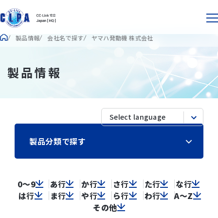
製品情報
会社名で探す
ヤマハ発動機 株式会社
製品情報
製品分類で探す
0～9
あ
行
か
行
さ
行
た
行
な
行
は
行
ま
行
や
行
ら
行
わ
行
A～Z
その他