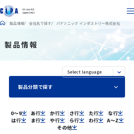
製品情報
会社名で探す
パナソニック インダストリー株式会社
製品情報
製品分類で探す
0～9
あ
行
か
行
さ
行
た
行
な
行
は
行
ま
行
や
行
ら
行
わ
行
A～Z
その他