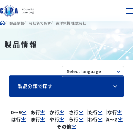
製品情報
会社名で探す
東洋電機 株式会社
製品情報
製品分類で探す
0～9
あ
行
か
行
さ
行
た
行
な
行
は
行
ま
行
や
行
ら
行
わ
行
A～Z
その他