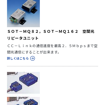
ＳＯＴ－ＭＱ８２，ＳＯＴ－ＭＱ１６２ 空間光
リピータユニット
ＣＣ－Ｌｉｎｋの通信速度を最高２．５Ｍｂｐｓまで空
間光通信にすることが出来ます。
詳しくはこちら