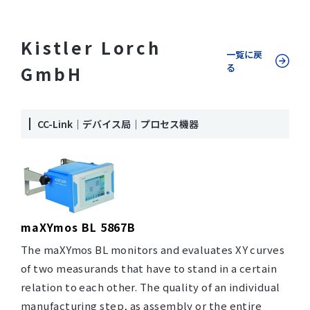
Kistler Lorch
一覧に戻
る
GmbH
CC-Link｜デバイス局｜プロセス機器
maXYmos BL 5867B
The maXYmos BL monitors and evaluates XY curves
of two measurands that have to stand in a certain
relation to each other. The quality of an individual
manufacturing step, as assembly or the entire