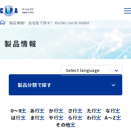
製品情報
会社名で探す
Kistler Lorch GmbH
製品情報
製品分類で探す
0～9
あ
行
か
行
さ
行
た
行
な
行
は
行
ま
行
や
行
ら
行
わ
行
A～Z
その他