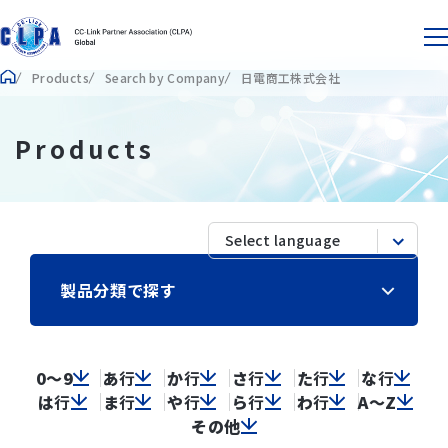
Products
Search by Company
日電商工株式会社
Products
製品分類で探す
0～9
あ
行
か
行
さ
行
た
行
な
行
は
行
ま
行
や
行
ら
行
わ
行
A～Z
その他