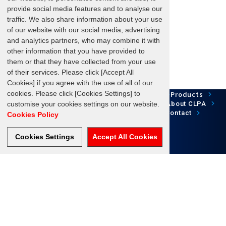
provide social media features and to analyse our
traffic. We also share information about your use
of our website with our social media, advertising
and analytics partners, who may combine it with
other information that you have provided to
them or that they have collected from your use
of their services. Please click [Accept All
Cookies] if you agree with the use of all of our
cookies. Please click [Cookies Settings] to
Network Technology
Products
HOME
Case Study
Development
customise your cookies settings on our website.
Downloads
News/Events
About CLPA
Update Information
SiteMap
FAQ
Contact
Cookies Policy
Cookies Settings
Accept All Cookies
Follow us
Terms of Use
About personal information protection
©CC-Link Partner Association