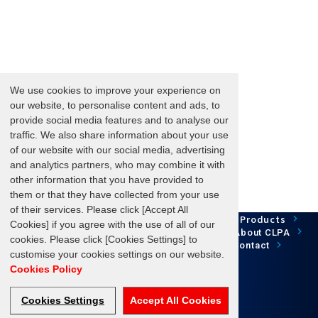
岡野電線株式会社
オプテックス･エフエー株
式会社
オムロン株式会社
オリエンタルモーター株
式会社
We use cookies to improve your experience on
our website, to personalise content and ads, to
川崎重工業 株式会社
provide social media features and to analyse our
株式会社 キーエンス
traffic. We also share information about your use
株式会社 北澤電機製作所
of our website with our social media, advertising
キヤノンアネルバ 株式会
and analytics partners, who may combine it with
社
other information that you have provided to
協栄電機 株式会社
them or that they have collected from your use
株式会社 共和電業
of their services. Please click [Accept All
Network Technology
Products
HOME
Case Study
倉茂電工 株式会社
Cookies] if you agree with the use of all of our
Development
Downloads
News/Events
About CLPA
株式会社ケイエスジェイ
cookies. Please click [Cookies Settings] to
Update Information
SiteMap
FAQ
Contact
customise your cookies settings on our website.
株式会社 コーレンス
Cookies Policy
株式会社 コガネイ
株式会社コンテック
Cookies Settings
Accept All Cookies
Follow us
サーボランド 株式会社