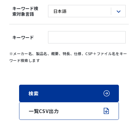
アナログ・デバイセズ株
キーワード検
式会社
索対象言語
アライドテレシス株式会
社
イグス 株式会社
キーワード
伊東電機 株式会社
株式会社 エー・アンド・
デイ
※メーカー名、製品名、概要、特長、仕様、CSP＋ファイル名をキー
HMSインダストリアルネ
ワード検索します
ットワークス株式会社
SMC 株式会社
株式会社 エスティック
株式会社 エニイワイヤ
エヌエスディ株式会社
株式会社 エヌエフ回路設
計ブロック
一覧CSV出力
NKE 株式会社
株式会社 エムジー
エムティティ株式会社
遠藤工業株式会社