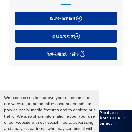
製品分類で探す
会社名で探す
条件を指定して探す
We use cookies to improve your experience on
our website, to personalise content and ads, to
provide social media features and to analyse our
Network Technology
Products
HOME
Case Study
traffic. We also share information about your use
Development
Downloads
News/Events
About CLPA
of our website with our social media, advertising
Update Information
SiteMap
FAQ
Contact
and analytics partners, who may combine it with