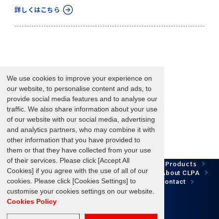
詳しくはこちら
We use cookies to improve your experience on
our website, to personalise content and ads, to
provide social media features and to analyse our
traffic. We also share information about your use
of our website with our social media, advertising
and analytics partners, who may combine it with
other information that you have provided to
them or that they have collected from your use
of their services. Please click [Accept All
Network Technology
Products
HOME
Case Study
Cookies] if you agree with the use of all of our
Development
Downloads
News/Events
About CLPA
Update Information
SiteMap
cookies. Please click [Cookies Settings] to
FAQ
Contact
customise your cookies settings on our website.
Cookies Policy