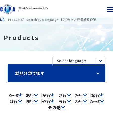
Products
Search by Company
株式会社 北澤電機製作所
Products
製品分類で探す
0～9
あ
行
か
行
さ
行
た
行
な
行
は
行
ま
行
や
行
ら
行
わ
行
A～Z
その他