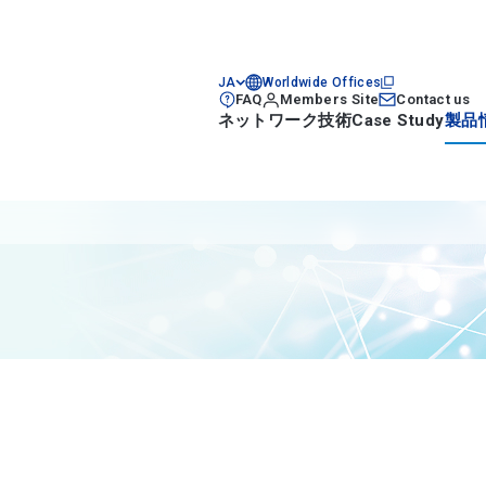
JA
Worldwide Offices
FAQ
Members Site
Contact us
ネットワーク技術
Case Study
製品