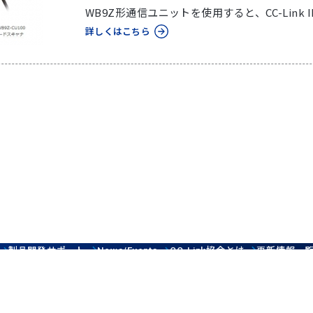
WB9Z形通信ユニットを使用すると、CC-Link IE 
詳しくはこちら
製品開発サポート
協会とは
更新情報一
News/Events
CC-Link
マップ
Contact us