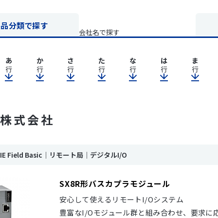
製品分類で探す
会社名で探す
あ
か
さ
た
な
は
ま
行
行
行
行
行
行
行
C 株式会社
k IE Field Basic｜リモート局｜デジタルI/O
SX8R形バスカプラモジュール
安心して使えるリモートI/Oシステム
豊富なI/Oモジュール群と組み合わせ、要求に