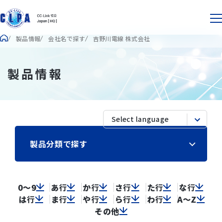
製品情報
会社名で探す
吉野川電線 株式会社
製品情報
製品分類で探す
0～9
あ
行
か
行
さ
行
た
行
な
行
は
行
ま
行
や
行
ら
行
わ
行
A～Z
その他