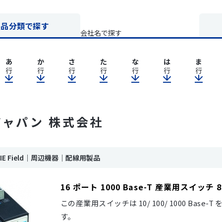
製品分類で探す
会社名で探す
あ
か
さ
た
な
は
ま
行
行
行
行
行
行
行
ジャパン 株式会社
nk IE Field｜周辺機器｜配線用製品
16 ポート 1000 Base-T 産業用スイッチ 85
この産業用スイッチは 10/ 100/ 1000 Base-T
す。