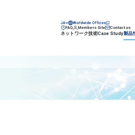
JA
Worldwide Offices
FAQ
Members Site
Contact us
ネットワーク技術
Case Study
製品