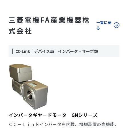
三菱電機FA産業機器株
一覧に戻
る
式会社
CC-Link｜デバイス局｜インバータ・サーボ類
インバ－タギヤ－ドモ－タ GNシリ－ズ
ＣＣ－Ｌｉｎｋインバータを内蔵、機械装置の高機能、