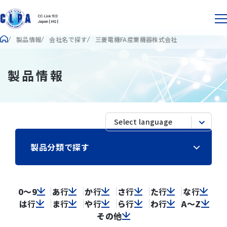
製品情報
会社名で探す
三菱電機FA産業機器株式会社
製品情報
製品分類で探す
0～9
あ
行
か
行
さ
行
た
行
な
行
は
行
ま
行
や
行
ら
行
わ
行
A～Z
その他