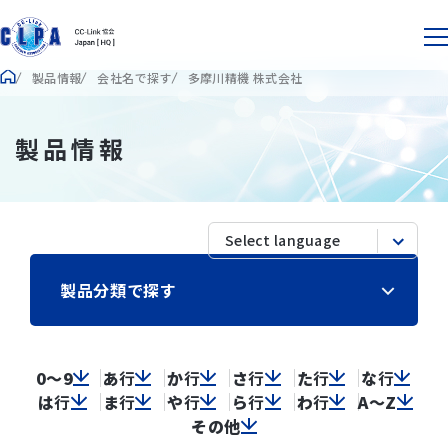
製品情報
会社名で探す
多摩川精機 株式会社
製品情報
製品分類で探す
0～9
あ
行
か
行
さ
行
た
行
な
行
は
行
ま
行
や
行
ら
行
わ
行
A～Z
その他