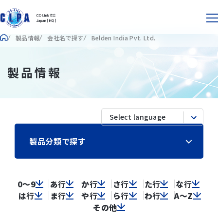
製品情報
会社名で探す
Belden India Pvt. Ltd.
製品情報
製品分類で探す
0～9
あ
行
か
行
さ
行
た
行
な
行
は
行
ま
行
や
行
ら
行
わ
行
A～Z
その他