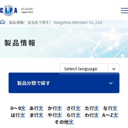
製品情報
会社名で探す
Hangzhou Hikrobot Co.,Ltd.
製品情報
製品分類で探す
0～9
あ
行
か
行
さ
行
た
行
な
行
は
行
ま
行
や
行
ら
行
わ
行
A～Z
その他