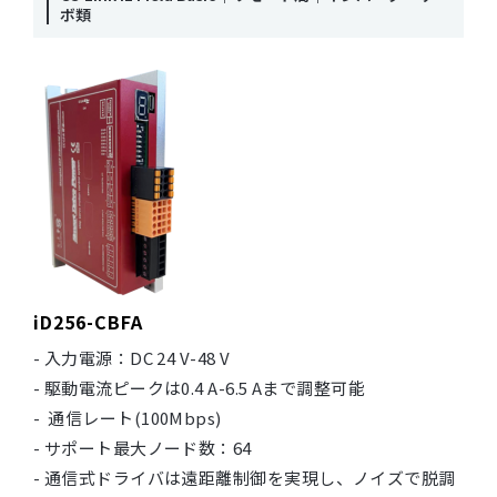
ボ類
iD256-CBFA
- 入力電源：DC 24 V-48 V
- 駆動電流ピークは0.4 A-6.5 Aまで調整可能
- 通信レート(100Mbps)
- サポート最大ノード数：64
- 通信式ドライバは遠距離制御を実現し、ノイズで脱調