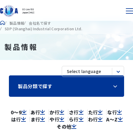
製品情報
会社名で探す
SDP (Shanghai) Industrial Corporation Ltd.
製品情報
製品分類で探す
0～9
あ
行
か
行
さ
行
た
行
な
行
は
行
ま
行
や
行
ら
行
わ
行
A～Z
その他