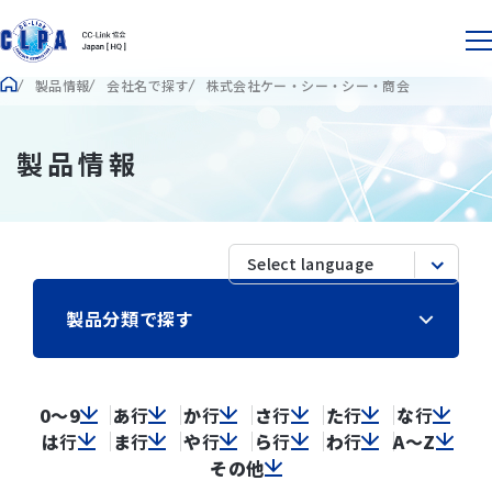
製品情報
会社名で探す
株式会社ケー・シー・シー・商会
製品情報
製品分類で探す
0～9
あ
行
か
行
さ
行
た
行
な
行
は
行
ま
行
や
行
ら
行
わ
行
A～Z
その他