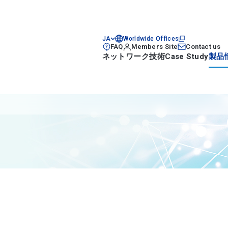
JA
Worldwide Offices
FAQ
Members Site
Contact us
ネットワーク技術
Case Study
製品