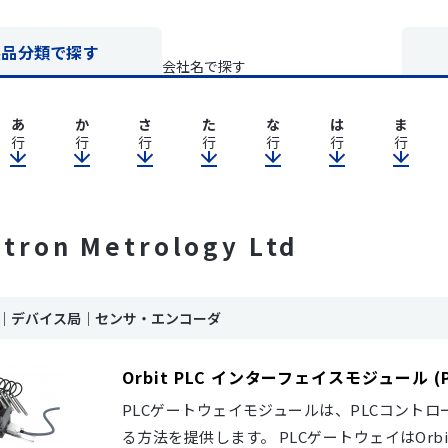
製品分類で探す
会社名で探す
あ
か
さ
た
な
は
ま
行
行
行
行
行
行
行
rtron Metrology Ltd
ink｜デバイス局｜センサ・エンコーダ
Orbit PLC インターフェイスモジュール (PIM
PLCゲートウェイモジュールは、PLCコントロ
る方法を提供します。 PLCゲートウェイはOr