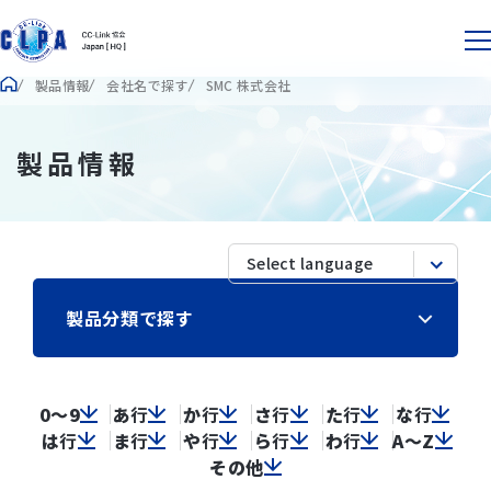
製品情報
会社名で探す
SMC 株式会社
製品情報
製品分類で探す
0～9
あ
行
か
行
さ
行
た
行
な
行
は
行
ま
行
や
行
ら
行
わ
行
A～Z
その他