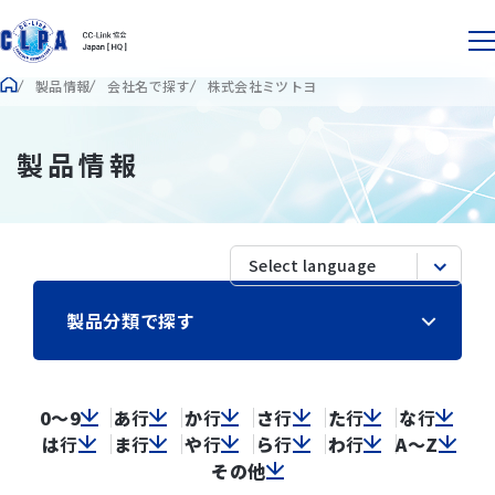
製品情報
会社名で探す
株式会社ミツトヨ
製品情報
製品分類で探す
0～9
あ
行
か
行
さ
行
た
行
な
行
は
行
ま
行
や
行
ら
行
わ
行
A～Z
その他