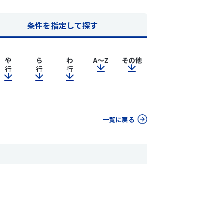
条件を指定して探す
や
ら
わ
A～Z
その他
行
行
行
一覧に戻る