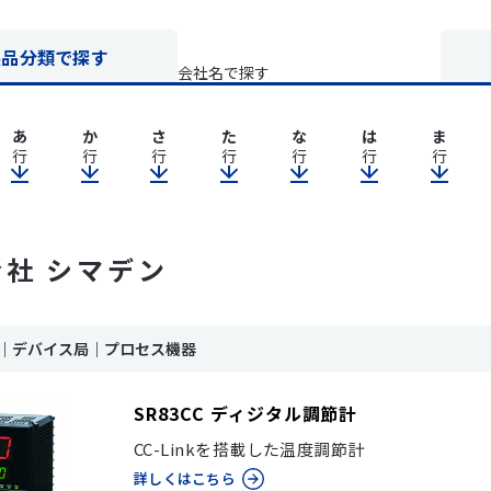
製品分類で探す
会社名で探す
あ
か
さ
た
な
は
ま
行
行
行
行
行
行
行
社 シマデン
ink｜デバイス局｜プロセス機器
SR83CC ディジタル調節計
CC-Linkを搭載した温度調節計
詳しくはこちら