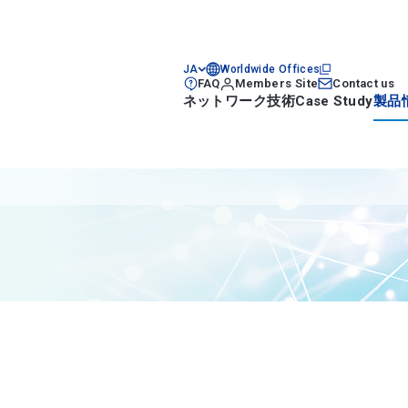
JA
Worldwide Offices
FAQ
Members Site
Contact us
ネットワーク技術
Case Study
製品