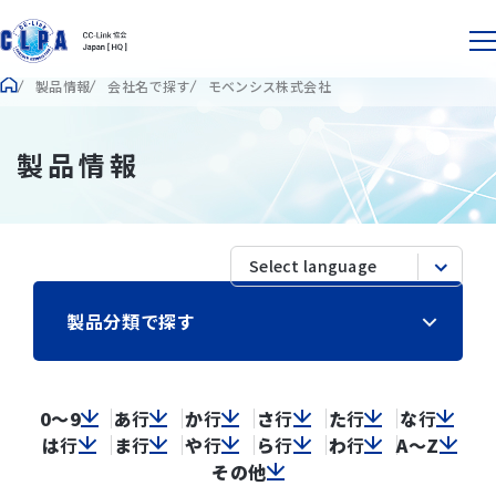
製品情報
会社名で探す
モベンシス株式会社
製品情報
製品分類で探す
0～9
あ
行
か
行
さ
行
た
行
な
行
は
行
ま
行
や
行
ら
行
わ
行
A～Z
その他