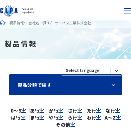
製品情報
会社名で探す
サーパス工業株式会社
製品情報
製品分類で探す
0～9
あ
行
か
行
さ
行
た
行
な
行
は
行
ま
行
や
行
ら
行
わ
行
A～Z
その他