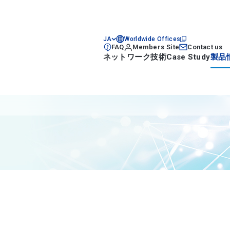
JA
Worldwide Offices
FAQ
Members Site
Contact us
ネットワーク技術
Case Study
製品