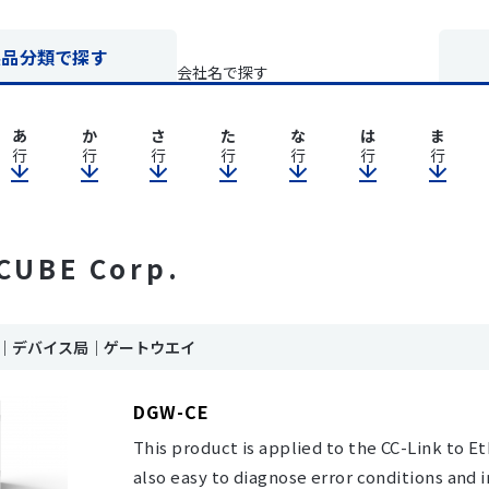
製品分類で探す
会社名で探す
あ
か
さ
た
な
は
ま
行
行
行
行
行
行
行
CUBE Corp.
ink｜デバイス局｜ゲートウエイ
DGW-CE
This product is applied to the CC-Link to 
also easy to diagnose error conditions and i