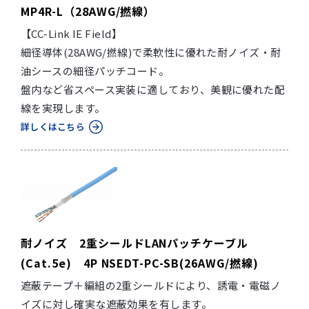
MP4R-L（28AWG/撚線）
【CC-Link IE Field】
細径導体(28AWG/撚線)で柔軟性に優れた耐ノイズ・耐
油シースの細径パッチコード。
盤内など省スペース実装に適しており、美観に優れた配
線を実現します。
詳しくはこちら
耐ノイズ 2重シールドLANパッチケーブル
(Cat.5e) 4P NSEDT-PC-SB(26AWG/撚線)
遮蔽テープ＋編組の2重シールドにより、誘電・電磁ノ
イズに対し確実な遮蔽効果を有します。