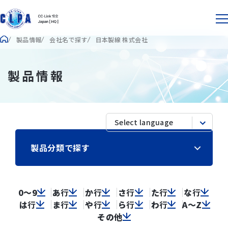
製品情報
会社名で探す
日本製線 株式会社
製品情報
製品分類で探す
0～9
あ
行
か
行
さ
行
た
行
な
行
は
行
ま
行
や
行
ら
行
わ
行
A～Z
その他