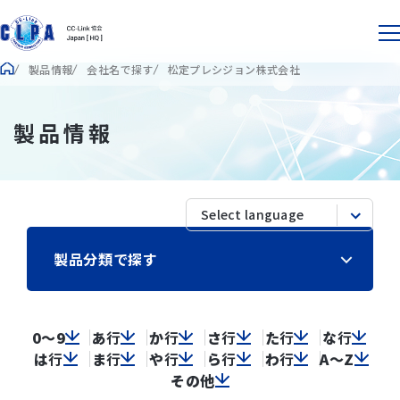
製品情報
会社名で探す
松定プレシジョン株式会社
製品情報
製品分類で探す
0～9
あ
行
か
行
さ
行
た
行
な
行
は
行
ま
行
や
行
ら
行
わ
行
A～Z
その他