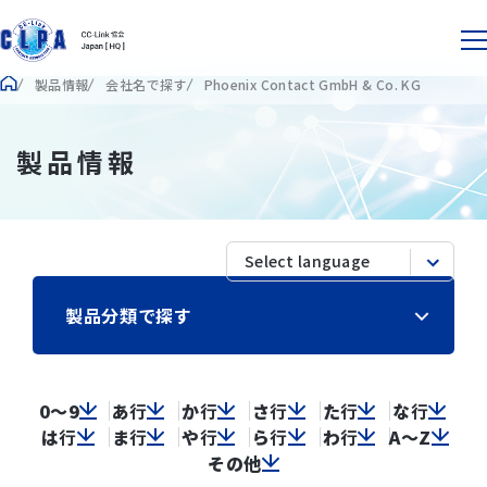
製品情報
会社名で探す
Phoenix Contact GmbH & Co. KG
製品情報
製品分類で探す
0～9
あ
行
か
行
さ
行
た
行
な
行
は
行
ま
行
や
行
ら
行
わ
行
A～Z
その他