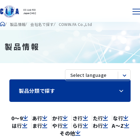
製品情報
会社名で探す
COWIN.FA Co.,Ltd
製品情報
製品分類で探す
0～9
あ
行
か
行
さ
行
た
行
な
行
は
行
ま
行
や
行
ら
行
わ
行
A～Z
その他