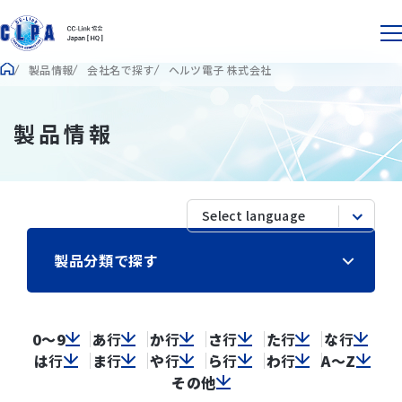
製品情報
会社名で探す
ヘルツ電子 株式会社
製品情報
製品分類で探す
0～9
あ
行
か
行
さ
行
た
行
な
行
は
行
ま
行
や
行
ら
行
わ
行
A～Z
その他