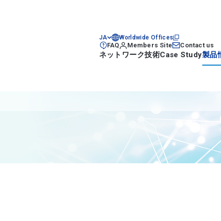
JA
Worldwide Offices
FAQ
Members Site
Contact us
ネットワーク技術
Case Study
製品