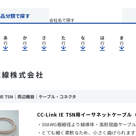
製品分類で探す
会社名で探す
あ
か
さ
た
な
は
ま
行
行
行
行
行
行
行
電線株式会社
nk IE TSN｜周辺機器｜ケーブル・コネクタ
CC-Link IE TSN用イーサネットケ
・30AWG極細径より線導体・高耐屈曲ケーブ
・とても細く柔軟なため、小さく曲げられます