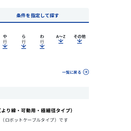
条件を指定して探す
や
ら
わ
A～Z
その他
行
行
行
一覧に戻る
ーブル（より線・可動用・極細径タイプ）
ル（ロボットケーブルタイプ）です