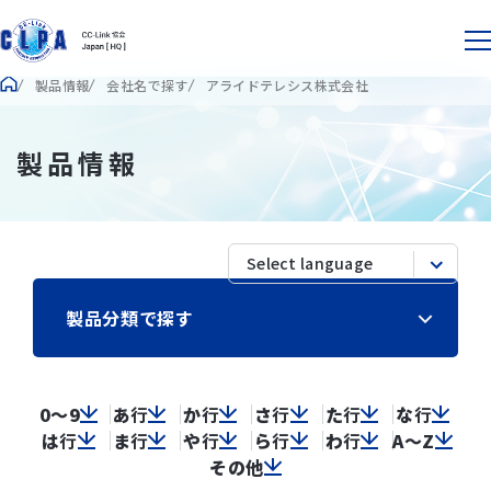
製品情報
会社名で探す
アライドテレシス株式会社
製品情報
製品分類で探す
0～9
あ
行
か
行
さ
行
た
行
な
行
は
行
ま
行
や
行
ら
行
わ
行
A～Z
その他