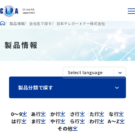
製品情報
会社名で探す
日本テレガートナー株式会社
製品情報
製品分類で探す
0～9
あ
行
か
行
さ
行
た
行
な
行
は
行
ま
行
や
行
ら
行
わ
行
A～Z
その他