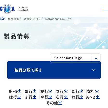
製品情報
会社名で探す
Robostar Co., Ltd
製品情報
製品分類で探す
0～9
あ
行
か
行
さ
行
た
行
な
行
は
行
ま
行
や
行
ら
行
わ
行
A～Z
その他