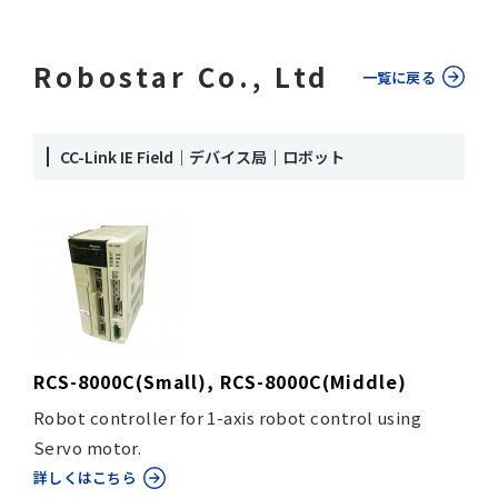
Robostar Co., Ltd
一覧に戻る
CC-Link IE Field｜デバイス局｜ロボット
RCS-8000C(Small), RCS-8000C(Middle)
Robot controller for 1-axis robot control using
Servo motor.
詳しくはこちら