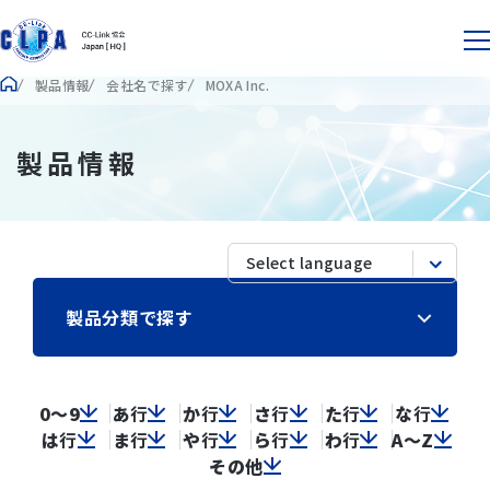
製品情報
会社名で探す
MOXA Inc.
製品情報
製品分類で探す
0～9
あ
行
か
行
さ
行
た
行
な
行
は
行
ま
行
や
行
ら
行
わ
行
A～Z
その他