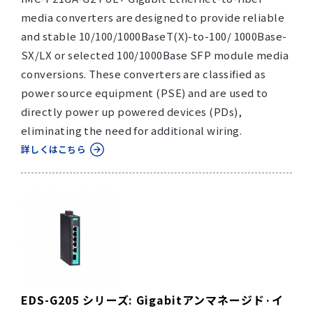
media converters are designed to provide reliable
and stable 10/100/1000BaseT(X)-to-100/ 1000Base-
SX/LX or selected 100/1000Base SFP module media
conversions. These converters are classified as
power source equipment (PSE) and are used to
directly power up powered devices (PDs),
eliminating the need for additional wiring.
詳しくはこちら
EDS-G205 シリーズ: Gigabitアンマネージド·イ