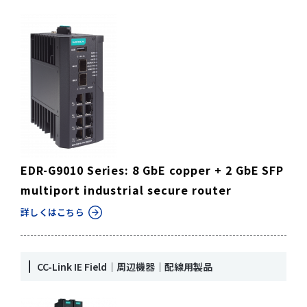
EDR-G9010 Series: 8 GbE copper + 2 GbE SFP
multiport industrial secure router
詳しくはこちら
CC-Link IE Field｜周辺機器｜配線用製品