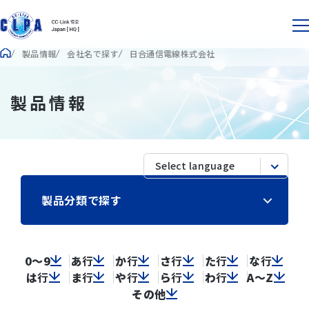
製品情報
会社名で探す
日合通信電線株式会社
製品情報
製品分類で探す
0～9
あ
行
か
行
さ
行
た
行
な
行
は
行
ま
行
や
行
ら
行
わ
行
A～Z
その他