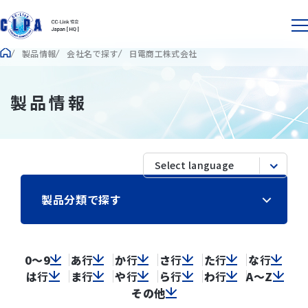
製品情報
会社名で探す
日電商工株式会社
製品情報
製品分類で探す
0～9
あ
行
か
行
さ
行
た
行
な
行
は
行
ま
行
や
行
ら
行
わ
行
A～Z
その他