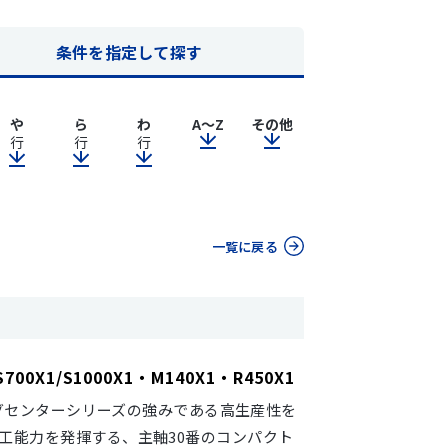
条件を指定して探す
や
ら
わ
A～Z
その他
行
行
行
一覧に戻る
S700X1/S1000X1・M140X1・R450X1
ングセンターシリーズの強みである高生産性を
工能力を発揮する、主軸30番のコンパクト