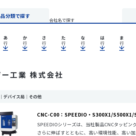
製品分類で探す
会社名で探す
あ
か
さ
た
な
は
ま
行
行
行
行
行
行
行
ザー工業 株式会社
ink｜デバイス局｜その他
CNC-C00：SPEEDIO・S300X1/S500X1/
SPEEDIOシリーズは、当社製品CNCタッピ
さらに伸ばすとともに、高い環境性能、高い加