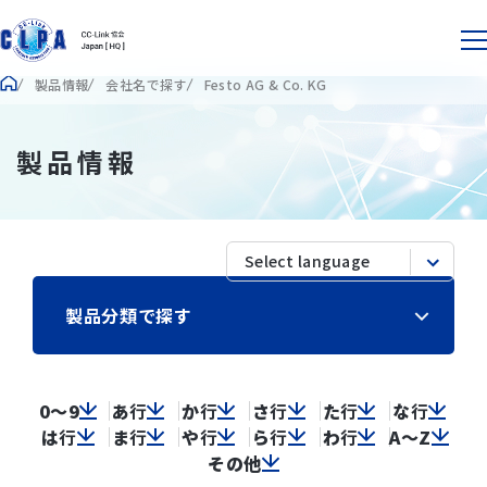
製品情報
会社名で探す
Festo AG & Co. KG
製品情報
製品分類で探す
0～9
あ
行
か
行
さ
行
た
行
な
行
は
行
ま
行
や
行
ら
行
わ
行
A～Z
その他