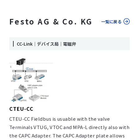
Festo AG & Co. KG
一覧に戻る
CC-Link｜デバイス局｜電磁弁
CTEU-CC
CTEU-CC Fieldbus is usuable with the valve
Terminals VTUG, VTOC and MPA-L directly also with
the CAPC Adapter. The CAPC Adapter plate allows