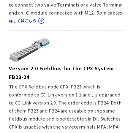
to connect two valve Terminals or a valve Terminal
and an IO module connected with M12- 5pin cables.
詳しくはこちら
Version 2.0 Fieldbus for the CPX System -
FB23-24
The CPX fieldbus node CPX-FB23 which is
conformed to CC-Link version 1.1 and , is upgraded
to CC-Link version 2.0. The order code is FB24. Both
of them FB23 and FB24 are useable on the same
fieldbus module and is selectable via Dil Switches
CPX is usuable with the valveterminals MPA, MPA-