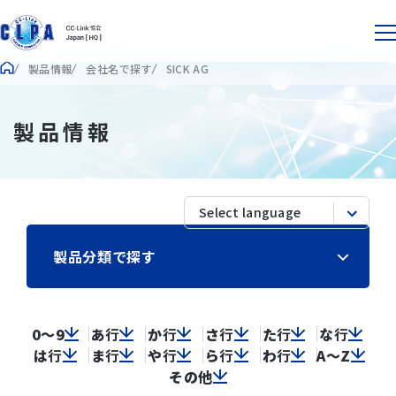
製品情報
会社名で探す
SICK AG
製品情報
製品分類で探す
0～9
あ
行
か
行
さ
行
た
行
な
行
は
行
ま
行
や
行
ら
行
わ
行
A～Z
その他