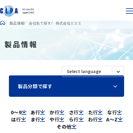
製品情報
会社名で探す
株式会社ミスミ
製品情報
製品分類で探す
0～9
あ
行
か
行
さ
行
た
行
な
行
は
行
ま
行
や
行
ら
行
わ
行
A～Z
その他