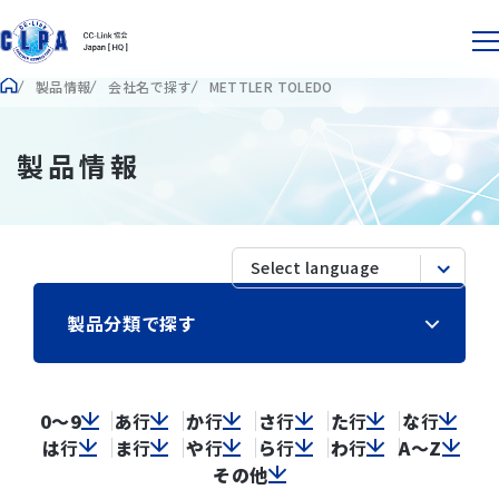
製品情報
会社名で探す
METTLER TOLEDO
製品情報
製品分類で探す
0～9
あ
行
か
行
さ
行
た
行
な
行
は
行
ま
行
や
行
ら
行
わ
行
A～Z
その他