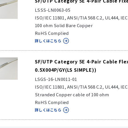
SF/UTP Category 5E 4-Pair Cable Fix
LSSS-LN0063-05
ISO/IEC 11801, ANSI/TIA 568 C.2, UL444, IE
100 ohm Solid Bare Copper
RoHS Complied
詳しくはこちら
SF/UTP Category 5E 4-Pair Cable Fle
0.5X004P/GY(LS SIMPLE))
LSGS-16-LN0011-01
ISO/IEC 11801, ANSI/TIA 568 C.2, UL444, IE
Stranded Copper cable of 100 ohm
RoHS Complied
詳しくはこちら