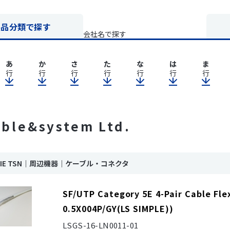
製品分類で探す
会社名で探す
あ
か
さ
た
な
は
ま
行
行
行
行
行
行
行
able&system Ltd.
nk IE TSN｜周辺機器｜ケーブル・コネクタ
SF/UTP Category 5E 4-Pair Cable Fle
0.5X004P/GY(LS SIMPLE))
LSGS-16-LN0011-01