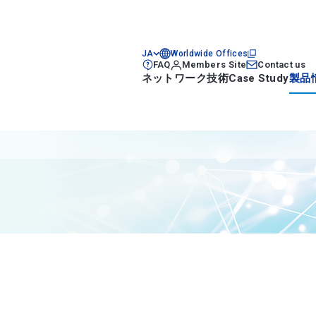
JA
Worldwide Offices
FAQ
Members Site
Contact us
ネットワーク技術
Case Study
製品