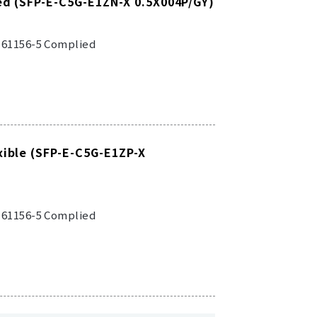
ed (SFP-E-C5G-E1ZN-X 0.5X004P/GY)
C 61156-5 Complied
xible (SFP-E-C5G-E1ZP-X
C 61156-5 Complied