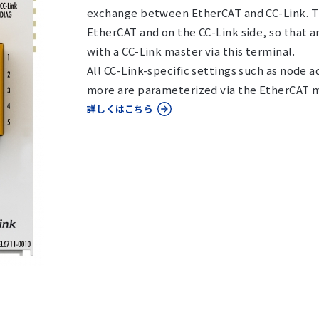
exchange between EtherCAT and CC-Link. The
EtherCAT and on the CC-Link side, so that 
with a CC-Link master via this terminal.
All CC-Link-specific settings such as node 
more are parameterized via the EtherCAT m
詳しくはこちら