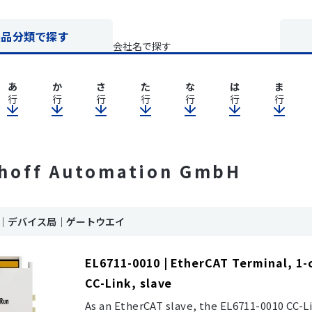
製品分類で探す
会社名で探す
あ
か
さ
た
な
は
ま
行
行
行
行
行
行
行
hoff Automation GmbH
ink｜デバイス局｜ゲートウエイ
EL6711-0010 | EtherCAT Terminal, 1
CC-Link, slave
As an EtherCAT slave, the EL6711-0010 CC-L