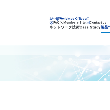
JA
Worldwide Offices
FAQ
Members Site
Contact us
ネットワーク技術
Case Study
製品