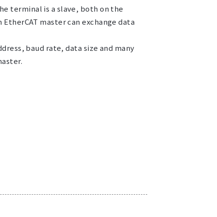
 terminal is a slave, both on the
an EtherCAT master can exchange data
address, baud rate, data size and many
aster.