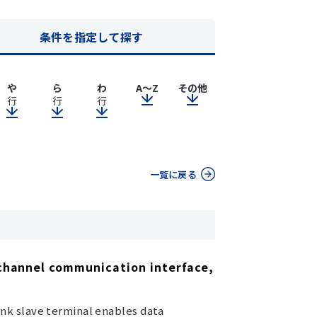
条件を指定して探す
や
ら
わ
A～Z
その他
行
行
行
一覧に戻る
-channel communication interface,
ink slave terminal enables data