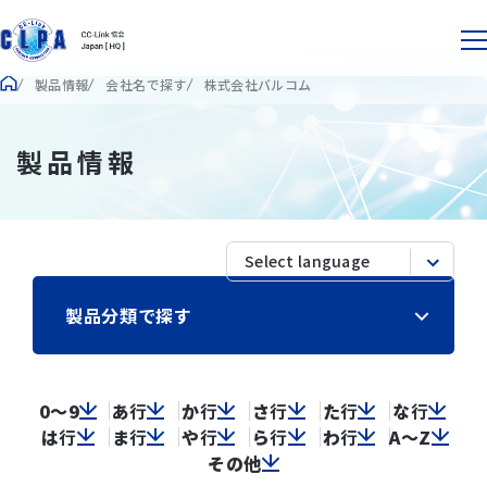
製品情報
会社名で探す
株式会社バルコム
製品情報
製品分類で探す
0～9
あ
行
か
行
さ
行
た
行
な
行
は
行
ま
行
や
行
ら
行
わ
行
A～Z
その他